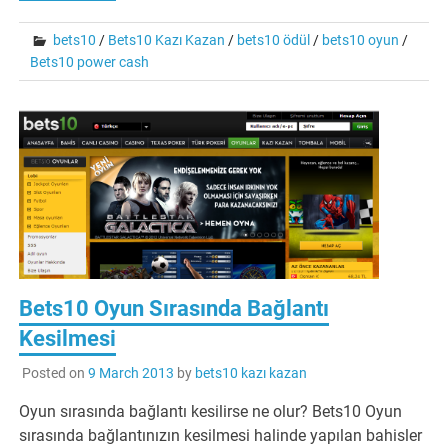
bets10
/
Bets10 Kazı Kazan
/
bets10 ödül
/
bets10 oyun
/
Bets10 power cash
Bets10 Oyun Sırasında Bağlantı
Kesilmesi
Posted on
9 March 2013
by
bets10 kazı kazan
Oyun sırasında bağlantı kesilirse ne olur? Bets10 Oyun
sırasında bağlantınızın kesilmesi halinde yapılan bahisler