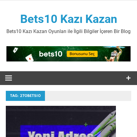
Skip
to
Bets10 Kazı Kazan
content
Bets10 Kazı Kazan Oyunları ile İlgili Bilgiler İçeren Bir Blog
TAG:
270BETS10