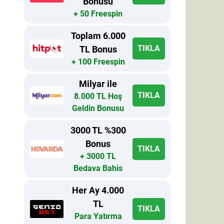
Bonusu
+ 50 Freespin
Toplam 6.000
TIKLA
TL Bonus
+ 100 Freespin
Milyar ile
TIKLA
8.000 TL Hoş
Geldin Bonusu
3000 TL %300
Bonus
TIKLA
+ 3000 TL
Bedava Bahis
Her Ay 4.000
TL
TIKLA
Para Yatırma