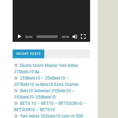
Video
Player
00:00
00:00
RECENT POSTS
Ekstra Oranlı Maçlar Yeni Adres
270bets10’da
255Bets10 – 256Bets10 –
257Bets10 ve Bets10 Extra Oranlar
Bets10 Adresleri 252bets10 –
253bets10 -254bets10
BETS 10 – BET10 – BETSSON10 –
BETSON10 – BETS10
Yeni Adres 202bets10.com ve 500