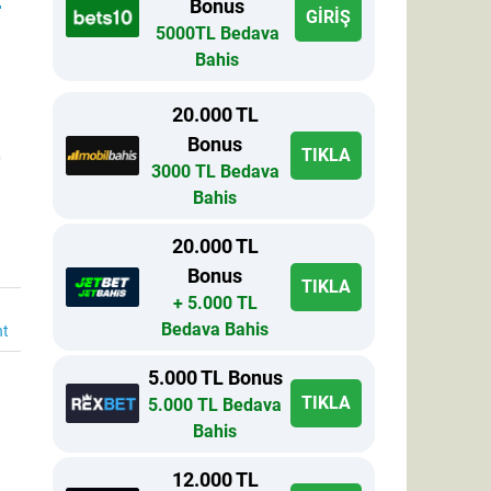
Bonus
GİRİŞ
5000TL Bedava
Bahis
20.000 TL
Bonus
TIKLA
0
3000 TL Bedava
Bahis
20.000 TL
Bonus
TIKLA
+ 5.000 TL
Bedava Bahis
nt
5.000 TL Bonus
TIKLA
5.000 TL Bedava
Bahis
12.000 TL