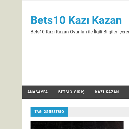
Skip
to
Bets10 Kazı Kazan
content
Bets10 Kazı Kazan Oyunları ile İlgili Bilgiler İçere
ANASAYFA
BETS10 GIRIŞ
KAZI KAZAN
TAG:
255BETS10