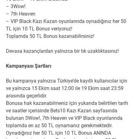
– 3Wow!
– 7th Heaven
– VIP Black Kazı Kazan oyunlarında oynadığınız her 50
TL için 10 TL Bonus veriyoruz!
Toplamda 50 TL Bonus kazanabilirsiniz!
Devasa kazançlardan yalnızca bir tık uzaklıktasınız!
Kampanyası Şartları
Bu kampanya yalnızca Türkiye’de kayıtlı kullanıcılar için
ve yalnızca 15 Ekim saat 12:00 ile 19 Ekim saat 23:59
arasında geçerlidir.
Bonusa hak kazanabilmeniz için yukarıda belirtilen tarih
ve saatler içerisinde Bets10 Kazı Kazan sayfasında
bulunan 3Wow!, 7th Heaven ve VIP Black oyunlarında
toplamda en az 50 TL oynamanız gerekmektedir.
Oynadığınız her 50 TL için 10 TL Bonus ANINDA