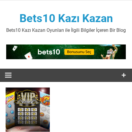
Skip
to
Bets10 Kazı Kazan
content
Bets10 Kazı Kazan Oyunları ile İlgili Bilgiler İçeren Bir Blog