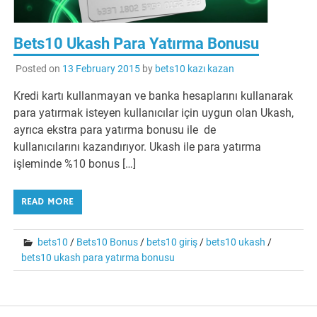
Bets10 Ukash Para Yatırma Bonusu
Posted on
13 February 2015
by
bets10 kazı kazan
Kredi kartı kullanmayan ve banka hesaplarını kullanarak
para yatırmak isteyen kullanıcılar için uygun olan Ukash,
ayrıca ekstra para yatırma bonusu ile de
kullanıcılarını kazandırıyor. Ukash ile para yatırma
işleminde %10 bonus […]
READ MORE
bets10
/
Bets10 Bonus
/
bets10 giriş
/
bets10 ukash
/
bets10 ukash para yatırma bonusu