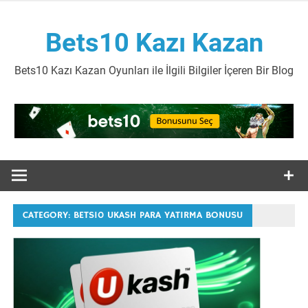
Skip
to
Bets10 Kazı Kazan
content
Bets10 Kazı Kazan Oyunları ile İlgili Bilgiler İçeren Bir Blog
CATEGORY:
BETS10 UKASH PARA YATIRMA BONUSU