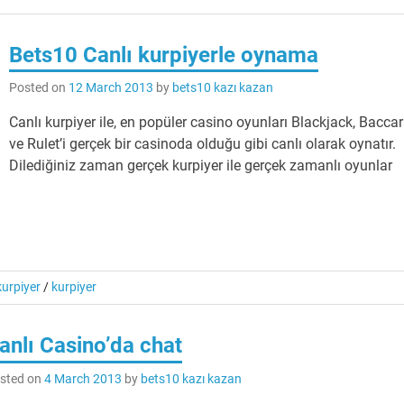
Bets10 Canlı kurpiyerle oynama
Posted on
12 March 2013
by
bets10 kazı kazan
Canlı kurpiyer ile, en popüler casino oyunları Blackjack, Baccar
ve Rulet’i gerçek bir casinoda olduğu gibi canlı olarak oynatır.
Dilediğiniz zaman gerçek kurpiyer ile gerçek zamanlı oyunlar
kurpiyer
/
kurpiyer
anlı Casino’da chat
sted on
4 March 2013
by
bets10 kazı kazan