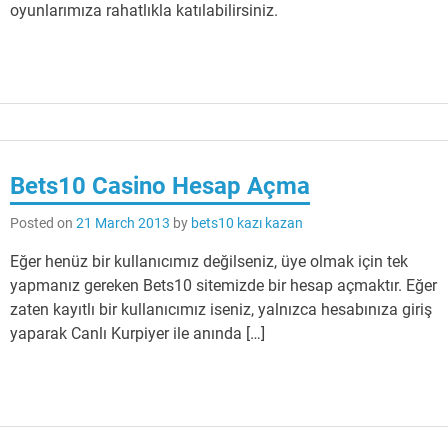
oyunlarımıza rahatlıkla katılabilirsiniz.
Bets10 Casino Hesap Açma
Posted on
21 March 2013
by
bets10 kazı kazan
Eğer henüz bir kullanıcımız değilseniz, üye olmak için tek
yapmanız gereken Bets10 sitemizde bir hesap açmaktır. Eğer
zaten kayıtlı bir kullanıcımız iseniz, yalnızca hesabınıza giriş
yaparak Canlı Kurpiyer ile anında […]