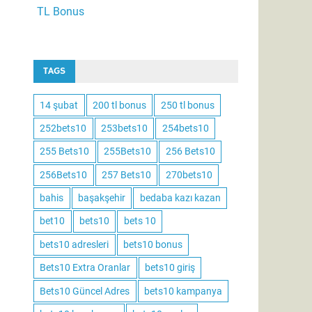
TL Bonus
TAGS
14 şubat
200 tl bonus
250 tl bonus
252bets10
253bets10
254bets10
255 Bets10
255Bets10
256 Bets10
256Bets10
257 Bets10
270bets10
bahis
başakşehir
bedaba kazı kazan
bet10
bets10
bets 10
bets10 adresleri
bets10 bonus
Bets10 Extra Oranlar
bets10 giriş
Bets10 Güncel Adres
bets10 kampanya