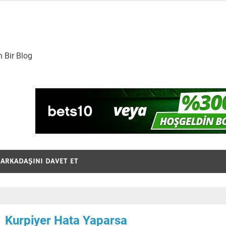
n Bir Blog
ARKADAŞINI DAVET ET
Kurpiyer Hata Yaparsa