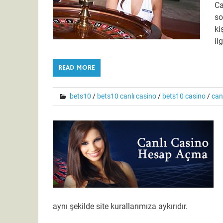
Ca
so
ki
il
READ MORE
bets10
/
bets10 canlı casino
/
bets10 casino
/
can
aynı şekilde site kurallarımıza aykırıdır.