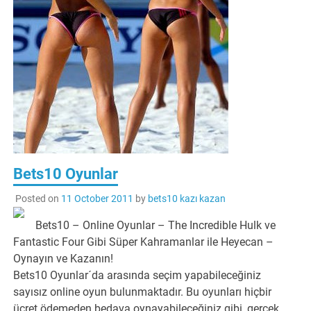
Bets10 Oyunlar
Posted on
11 October 2011
by
bets10 kazı kazan
Bets10 – Online Oyunlar – The Incredible Hulk ve
Fantastic Four Gibi Süper Kahramanlar ile Heyecan –
Oynayın ve Kazanın!
Bets10 Oyunlar´da arasında seçim yapabileceğiniz
sayısız online oyun bulunmaktadır. Bu oyunları hiçbir
ücret ödemeden bedava oynayabileceğiniz gibi, gerçek