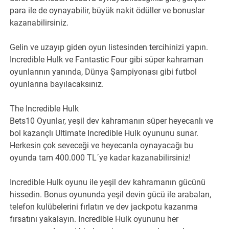
para ile de oynayabilir, büyük nakit ödüller ve bonuslar
kazanabilirsiniz.
Gelin ve uzayıp giden oyun listesinden tercihinizi yapın.
Incredible Hulk ve Fantastic Four gibi süper kahraman
oyunlarının yanında, Dünya Şampiyonası gibi futbol
oyunlarına bayılacaksınız.
The Incredible Hulk
Bets10 Oyunlar, yeşil dev kahramanın süper heyecanlı ve
bol kazançlı Ultimate Incredible Hulk oyununu sunar.
Herkesin çok seveceği ve heyecanla oynayacağı bu
oyunda tam 400.000 TL´ye kadar kazanabilirsiniz!
Incredible Hulk oyunu ile yeşil dev kahramanın gücünü
hissedin. Bonus oyununda yeşil devin gücü ile arabaları,
telefon kulübelerini fırlatın ve dev jackpotu kazanma
fırsatını yakalayın. Incredible Hulk oyununu her