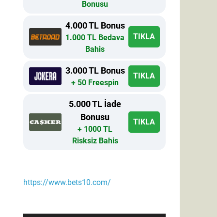
Bonusu
4.000 TL Bonus
TIKLA
1.000 TL Bedava
Bahis
3.000 TL Bonus
TIKLA
+ 50 Freespin
5.000 TL İade
Bonusu
TIKLA
+ 1000 TL
Risksiz Bahis
https://www.bets10.com/