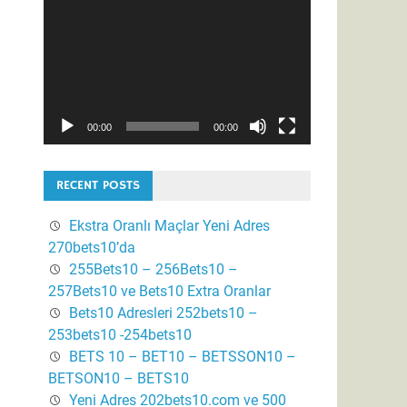
Video
Player
00:00
00:00
RECENT POSTS
Ekstra Oranlı Maçlar Yeni Adres
270bets10’da
255Bets10 – 256Bets10 –
257Bets10 ve Bets10 Extra Oranlar
Bets10 Adresleri 252bets10 –
253bets10 -254bets10
BETS 10 – BET10 – BETSSON10 –
BETSON10 – BETS10
Yeni Adres 202bets10.com ve 500