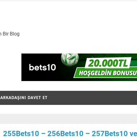
n Bir Blog
ARKADAŞINI DAVET ET
255Bets10 – 256Bets10 – 257Bets10 v