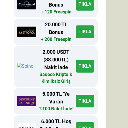
TIKLA
Bonus
+ 120 Freespin
20.000 TL
TIKLA
Bonus
+ 200 Freespin
2.000 USDT
(88.000TL)
TIKLA
Nakit İade
Sadece Kripto &
Kimliksiz Giriş
5.000 TL 'Ye
TIKLA
Varan
%100 Nakit İade!
6.000 TL Hoş