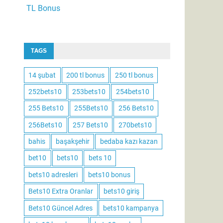
TL Bonus
TAGS
14 şubat
200 tl bonus
250 tl bonus
252bets10
253bets10
254bets10
255 Bets10
255Bets10
256 Bets10
256Bets10
257 Bets10
270bets10
bahis
başakşehir
bedaba kazı kazan
bet10
bets10
bets 10
bets10 adresleri
bets10 bonus
Bets10 Extra Oranlar
bets10 giriş
Bets10 Güncel Adres
bets10 kampanya