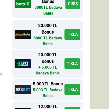
Bonus
GİRİŞ
5000TL Bedava
Bahis
20.000 TL
Bonus
TIKLA
0
3000 TL Bedava
Bahis
20.000 TL
Bonus
TIKLA
+ 5.000 TL
Bedava Bahis
nt
5.000 TL Bonus
TIKLA
5.000 TL Bedava
Bahis
12.000 TL