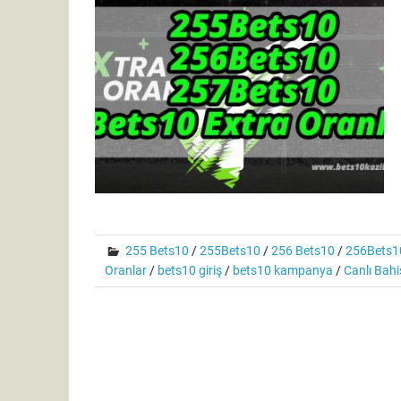
255 Bets10
/
255Bets10
/
256 Bets10
/
256Bets1
Oranlar
/
bets10 giriş
/
bets10 kampanya
/
Canlı Bahi