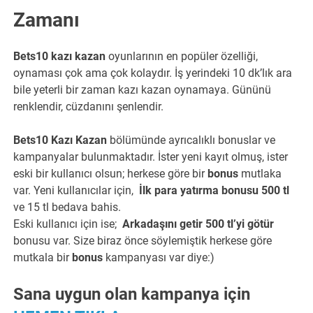
Zamanı
Bets10 kazı kazan
oyunlarının en popüler özelliği,
oynaması çok ama çok kolaydır. İş yerindeki 10 dk’lık ara
bile yeterli bir zaman kazı kazan oynamaya. Gününü
renklendir, cüzdanını şenlendir.
Bets10 Kazı Kazan
bölümünde ayrıcalıklı bonuslar ve
kampanyalar bulunmaktadır. İster yeni kayıt olmuş, ister
eski bir kullanıcı olsun; herkese göre bir
bonus
mutlaka
var. Yeni kullanıcılar için,
İlk para yatırma bonusu 500 tl
ve 15 tl bedava bahis.
Eski kullanıcı için ise;
Arkadaşını getir 500 tl’yi götür
bonusu var. Size biraz önce söylemiştik herkese göre
mutkala bir
bonus
kampanyası var diye:)
Sana uygun olan kampanya için